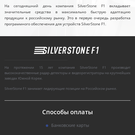
На сегодняшний день компания SilverStone F1 вкладывает
значительные средства в максимально быструю адаптацию
продукции к российскому рынку. Это в первую очередь разработка
программного обеспечения для устройств SilverStone F1.
На протяжении 15 лет компания SilverStone F1 производит
высококачественные радар-детекторы и видеорегистраторы на крупнейших
заводах Южной Кореи.
SilverStone F1 занимает лидирующие позиции на Российском рынке.
Способы оплаты
Банковские карты