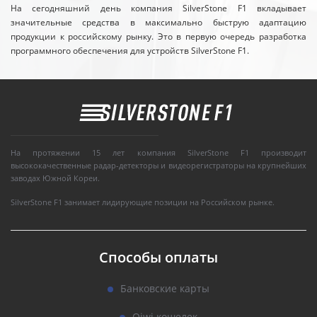
На сегодняшний день компания SilverStone F1 вкладывает
значительные средства в максимально быструю адаптацию
продукции к российскому рынку. Это в первую очередь разработка
программного обеспечения для устройств SilverStone F1.
На протяжении 15 лет компания SilverStone F1 производит
высококачественные радар-детекторы и видеорегистраторы на крупнейших
заводах Южной Кореи.
SilverStone F1 занимает лидирующие позиции на Российском рынке.
Способы оплаты
Банковские карты
Qiwi кошелек