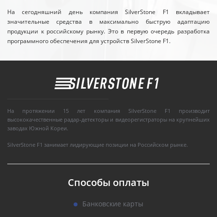
На сегодняшний день компания SilverStone F1 вкладывает
значительные средства в максимально быструю адаптацию
продукции к российскому рынку. Это в первую очередь разработка
программного обеспечения для устройств SilverStone F1.
На протяжении 15 лет компания SilverStone F1 производит
высококачественные радар-детекторы и видеорегистраторы на крупнейших
заводах Южной Кореи.
SilverStone F1 занимает лидирующие позиции на Российском рынке.
Способы оплаты
Банковские карты