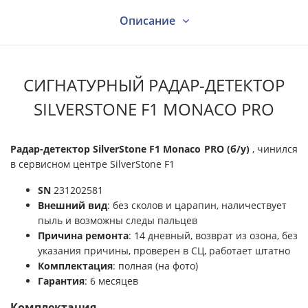
Описание
Характеристики
СИГНАТУРНЫЙ РАДАР-ДЕТЕКТОР
SILVERSTONE F1 MONACO PRO
Видео
Радар-детектор SilverStone F1 Monaco PRO (б/у)
, чинился
в сервисном центре SilverStone F1
Вопрос - ответ
SN
231202581
Внешний вид
: без сколов и царапин, наличествует
Отзывы
пыль и возможны следы пальцев
Причина ремонта
: 14 дневный, возврат из озона, без
указания причины, проверен в СЦ, работает штатно
Поддержка
Комплектация
: полная (на фото)
Гарантия
: 6 месяцев
Комплектация