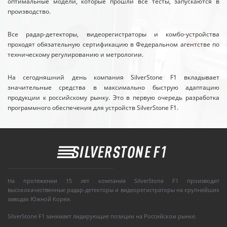
оптимальные модели, которые прошли все тесты, запускаются в
производство.
Все радар-детекторы, видеорегистраторы и комбо-устройства
проходят обязательную сертификацию в Федеральном агентстве по
техническому регулированию и метрологии.
На сегодняшний день компания SilverStone F1 вкладывает
значительные средства в максимально быструю адаптацию
продукции к российскому рынку. Это в первую очередь разработка
программного обеспечения для устройств SilverStone F1.
На протяжении 15 лет компания SilverStone F1 производит
высококачественные радар-детекторы и видеорегистраторы на крупнейших
заводах Южной Кореи.
SilverStone F1 занимает лидирующие позиции на Российском рынке.