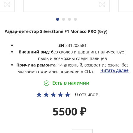
Радар-детектор SilverStone F1 Monaco PRO (б/у)
SN
231202581
Внешний вид
: без сколов и царапин, наличествует
пыль и возможны следы пальцев
Причина ремонта
: 14 дневный, возврат из озона, без
Читать далее
указания причины, проверен в СЦ, работает штатно
Комплектация
: полная (на фото)
Есть в наличии
Гарантия
: 6 месяцев
0 отзывов
5500
₽