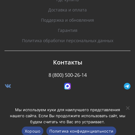
Доставка и оплата
Поддержка и обновления
Гарантия
Политика обработки персональных данных
Контакты
8 (800) 500-26-14
Разработано Stormcorp
Мы используем куки для наилучшего представления
нашего сайта. Если Вы продолжите использовать сайт, мы
будем считать что Вас это устраивает.
Copyright © 2008-2020, Silverstone F1. Все права
защищены.
Хорошо
Политика конфиденциальности