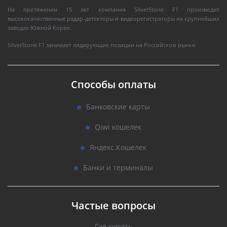
На протяжении 15 лет компания SilverStone F1 производит
высококачественные радар-детекторы и видеорегистраторы на крупнейших
заводах Южной Кореи.
SilverStone F1 занимает лидирующие позиции на Российском рынке.
Способы оплаты
Банковские карты
Qiwi кошелек
Яндекс.Кошелек
Банки и терминалы
Частые вопросы
Где купить