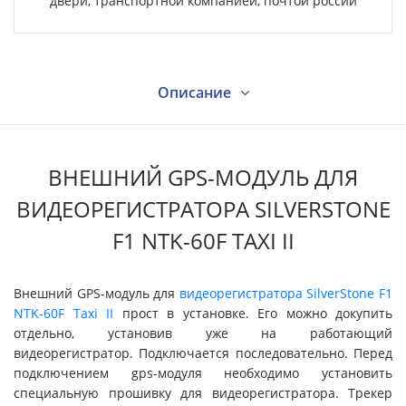
двери, транспортной компанией, почтой россии
Описание
Характеристики
ВНЕШНИЙ GPS-МОДУЛЬ ДЛЯ
ВИДЕОРЕГИСТРАТОРА SILVERSTONE
Видео
F1 NTK-60F TAXI II
Вопрос - ответ
Внешний GPS-модуль для
видеорегистратора SilverStone F1
NTK-60F Taxi II
прост в установке. Его можно докупить
отдельно, установив уже на работающий
Отзывы
видеорегистратор. Подключается последовательно. Перед
подключением gps-модуля необходимо установить
специальную прошивку для видеорегистратора. Трекер