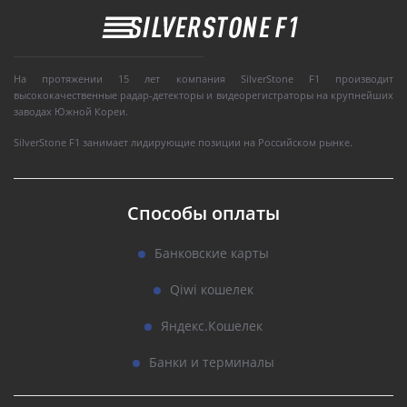
На протяжении 15 лет компания SilverStone F1 производит
высококачественные радар-детекторы и видеорегистраторы на крупнейших
заводах Южной Кореи.
SilverStone F1 занимает лидирующие позиции на Российском рынке.
Способы оплаты
Банковские карты
Qiwi кошелек
Яндекс.Кошелек
Банки и терминалы