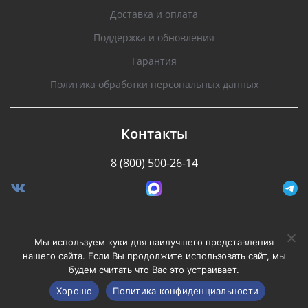
Доставка и оплата
Поддержка и обновления
Гарантия
Политика обработки персональных данных
Контакты
8 (800) 500-26-14
Разработано Stormcorp
Мы используем куки для наилучшего представления
нашего сайта. Если Вы продолжите использовать сайт, мы
будем считать что Вас это устраивает.
Copyright © 2008-2020, Silverstone F1. Все права
защищены.
Хорошо
Политика конфиденциальности