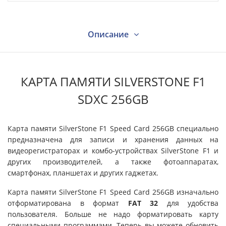
Описание
Характеристики
КАРТА ПАМЯТИ SILVERSTONE F1
SDXC 256GB
Видео
Карта памяти SilverStone F1 Speed Card 256GB специально
предназначена для записи и хранения данных на
Вопрос - ответ
видеорегистраторах и комбо-устройствах SilverStone F1 и
других производителей, а также фотоаппаратах,
смартфонах, планшетах и других гаджетах.
Отзывы
Карта памяти SilverStone F1 Speed Card 256GB изначально
отформатирована в формат
FAT 32
для удобства
Поддержка
пользователя. Больше не надо форматировать карту
специальными программами. Теперь вы можете обновить