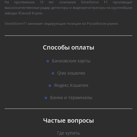
На протяжении 15 лет компания SilverStone F1 производит
высококачественные радар-детекторы и видеорегистраторы на крупнейших
заводах Южной Кореи.
SilverStone F1 занимает лидирующие позиции на Российском рынке.
Способы оплаты
Банковские карты
Qiwi кошелек
Яндекс.Кошелек
Банки и терминалы
Частые вопросы
Где купить