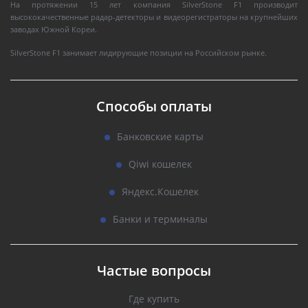
На протяжении 15 лет компания SilverStone F1 производит
высококачественные радар-детекторы и видеорегистраторы на крупнейших
заводах Южной Кореи.
SilverStone F1 занимает лидирующие позиции на Российском рынке.
Способы оплаты
Банковские карты
Qiwi кошелек
Яндекс.Кошелек
Банки и терминалы
Частые вопросы
Где купить