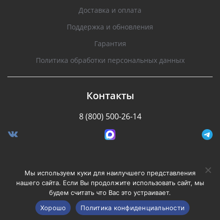
Доставка и оплата
Поддержка и обновления
Гарантия
Политика обработки персональных данных
Контакты
8 (800) 500-26-14
Разработано Stormcorp
Мы используем куки для наилучшего представления
нашего сайта. Если Вы продолжите использовать сайт, мы
будем считать что Вас это устраивает.
Copyright © 2008-2020, Silverstone F1. Все права
защищены.
Хорошо
Политика конфиденциальности