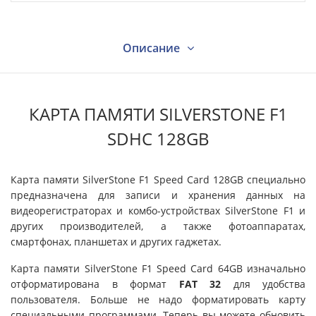
Описание
Характеристики
КАРТА ПАМЯТИ SILVERSTONE F1
SDHC 128GB
Видео
Карта памяти SilverStone F1 Speed Card 128GB специально
предназначена для записи и хранения данных на
Вопрос - ответ
видеорегистраторах и комбо-устройствах SilverStone F1 и
других производителей, а также фотоаппаратах,
смартфонах, планшетах и других гаджетах.
Отзывы
Карта памяти SilverStone F1 Speed Card 64GB изначально
отформатирована в формат
FAT 32
для удобства
Поддержка
пользователя. Больше не надо форматировать карту
специальными программами. Теперь вы можете обновить