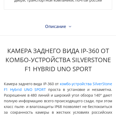
двери, транспортной компанией, почтой россии
Описание
Характеристики
КАМЕРА ЗАДНЕГО ВИДА IP-360 ОТ
КОМБО-УСТРОЙСТВА SILVERSTONE
Видео
F1 HYBRID UNO SPORT
Вопрос - ответ
Камера заднего вида IP-360 от
комбо-устройства SilverStone
F1 Hybrid UNO SPORT
проста в установке и незаметна.
Разрешение в 480 линий и широкий угол обзора 140° дают
Отзывы
полную информацию всего происходящего сзади, при этом
класс пыле- и влагозащиты IP68 позволяет не беспокоиться
за сохранность камеры в жестких условиях российских