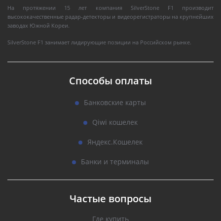
На протяжении 15 лет компания SilverStone F1 производит
высококачественные радар-детекторы и видеорегистраторы на крупнейших
заводах Южной Кореи.
SilverStone F1 занимает лидирующие позиции на Российском рынке.
Способы оплаты
Банковские карты
Qiwi кошелек
Яндекс.Кошелек
Банки и терминалы
Частые вопросы
Где купить