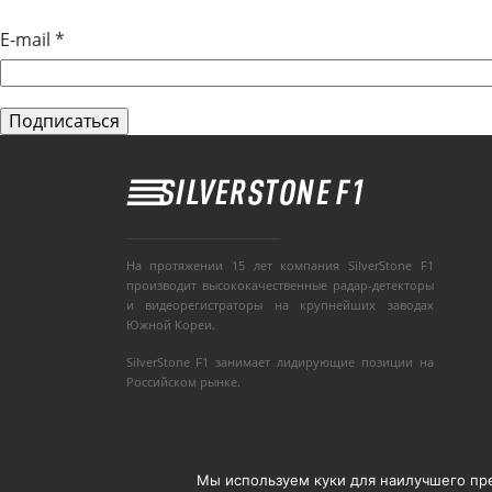
E-mail
*
На протяжении 15 лет компания SilverStone F1
производит высококачественные радар-детекторы
и видеорегистраторы на крупнейших заводах
Южной Кореи.
SilverStone F1 занимает лидирующие позиции на
Российском рынке.
Мы используем куки для наилучшего пред