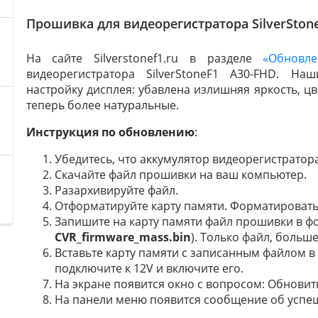
Прошивка для видеорегистратора SilverSton
На сайте Silverstonef1.ru в разделе
«Обновле
видеорегистратора SilverStoneF1 A30-FHD. 
настройку дисплея: убавлена излишняя яркость, цв
теперь более натуральные.
Инструкция по обновлению
:
Убедитесь, что аккумулятор видеорегистратор
Скачайте файл прошивки на ваш компьютер.
Разархивируйте файл.
Отформатируйте карту памяти. Форматировать
Запишите на карту памяти файл прошивки в фо
CVR_firmware_mass.bin
). Только файл, больше
Вставьте карту памяти с записанным файлом в
подключите к 12V и включите его.
На экране появится окно с вопросом: Обновит
На панели меню появится сообщение об успе