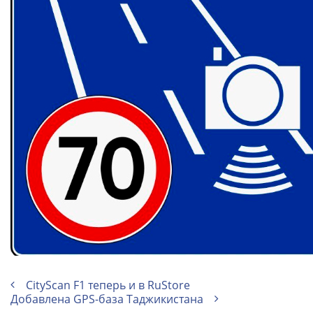
CityScan F1 теперь и в RuStore
Добавлена GPS-база Таджикистана