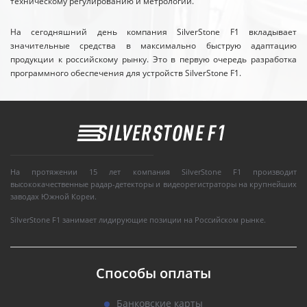
техническому регулированию и метрологии.
На сегодняшний день компания SilverStone F1 вкладывает
значительные средства в максимально быструю адаптацию
продукции к российскому рынку. Это в первую очередь разработка
программного обеспечения для устройств SilverStone F1.
На протяжении 15 лет компания SilverStone F1 производит
высококачественные радар-детекторы и видеорегистраторы на крупнейших
заводах Южной Кореи.
SilverStone F1 занимает лидирующие позиции на Российском рынке.
Способы оплаты
Банковские карты