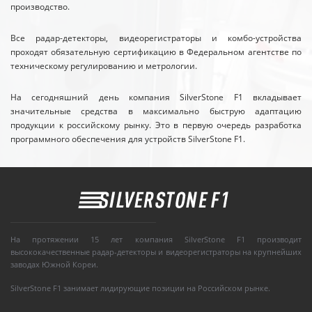
производство.
Все радар-детекторы, видеорегистраторы и комбо-устройства
проходят обязательную сертификацию в Федеральном агентстве по
техническому регулированию и метрологии.
На сегодняшний день компания SilverStone F1 вкладывает
значительные средства в максимально быструю адаптацию
продукции к российскому рынку. Это в первую очередь разработка
программного обеспечения для устройств SilverStone F1.
На протяжении 15 лет компания SilverStone F1 производит
высококачественные радар-детекторы и видеорегистраторы на крупнейших
заводах Южной Кореи.
SilverStone F1 занимает лидирующие позиции на Российском рынке.