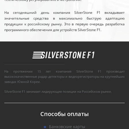
На сегодняшний день компания SilverStone F1 вкладывает
значительные средства в максимально быструю адаптацию
продукции к российскому рынку. Это в первую очередь разработка
программного обеспечения для устройств SilverStone F1.
На протяжении 15 лет компания SilverStone F1 производит
высококачественные радар-детекторы и видеорегистраторы на крупнейших
заводах Южной Кореи.
SilverStone F1 занимает лидирующие позиции на Российском рынке.
Способы оплаты
Банковские карты