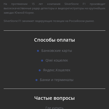
На протяжении 15 лет компания SilverStone F1 производит
высококачественные радар-детекторы и видеорегистраторы на крупнейших
заводах Южной Кореи.
SilverStone F1 занимает лидирующие позиции на Российском рынке.
Способы оплаты
Банковские карты
Qiwi кошелек
Яндекс.Кошелек
Банки и терминалы
Частые вопросы
Где купить