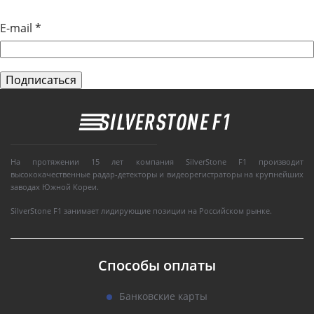
E-mail
*
На протяжении 15 лет компания SilverStone F1 производит
высококачественные радар-детекторы и видеорегистраторы на крупнейших
заводах Южной Кореи.
SilverStone F1 занимает лидирующие позиции на Российском рынке.
Способы оплаты
Банковские карты