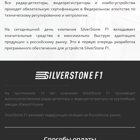
Все радар-детекторы, видеорегистраторы и комбо-устройства
проходят обязательную сертификацию в Федеральном агентстве по
техническому регулированию и метрологии.
На сегодняшний день компания SilverStone F1 вкладывает
значительные средства в максимально быструю адаптацию
продукции к российскому рынку. Это в первую очередь разработка
программного обеспечения для устройств SilverStone F1.
На протяжении 15 лет компания SilverStone F1 производит
высококачественные радар-детекторы и видеорегистраторы на крупнейших
заводах Южной Кореи.
SilverStone F1 занимает лидирующие позиции на Российском рынке.
Способы оплаты