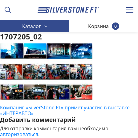
Каталог
Корзина
0
1707205_02
Компания «SilverStone F1» примет участие в выставке
НАВИГАЦИЯ
«ИНТЕРАВТО»
ПО
Добавить комментарий
Для отправки комментария вам необходимо
ЗАПИСЯМ
авторизоваться
.