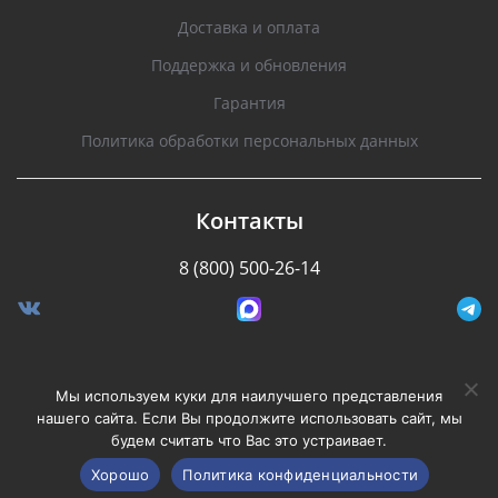
Доставка и оплата
Поддержка и обновления
Гарантия
Политика обработки персональных данных
Контакты
8 (800) 500-26-14
Разработано Stormcorp
Мы используем куки для наилучшего представления
нашего сайта. Если Вы продолжите использовать сайт, мы
будем считать что Вас это устраивает.
Copyright © 2008-2020, Silverstone F1. Все права
защищены.
Хорошо
Политика конфиденциальности