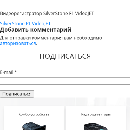
Видеорегистратор SilverStone F1 VideoJET
SilverStone F1 VideoJET
НАВИГАЦИЯ
Добавить комментарий
ПО
Для отправки комментария вам необходимо
авторизоваться
.
ЗАПИСЯМ
ПОДПИСАТЬСЯ
E-mail
*
Комбо-устройства
Радар-детекторы