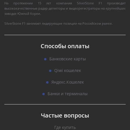
На протяжении 15 лет компания SilverStone F1 производит
высококачественные радар-детекторы и видеорегистраторы на крупнейших
заводах Южной Кореи.
SilverStone F1 занимает лидирующие позиции на Российском рынке.
Способы оплаты
Банковские карты
Qiwi кошелек
Яндекс.Кошелек
Банки и терминалы
Частые вопросы
Где купить