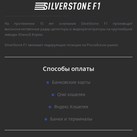
На протяжении 15 лет компания SilverStone F1 производит
высококачественные радар-детекторы и видеорегистраторы на крупнейших
заводах Южной Кореи.
SilverStone F1 занимает лидирующие позиции на Российском рынке.
Способы оплаты
Банковские карты
Qiwi кошелек
Яндекс.Кошелек
Банки и терминалы