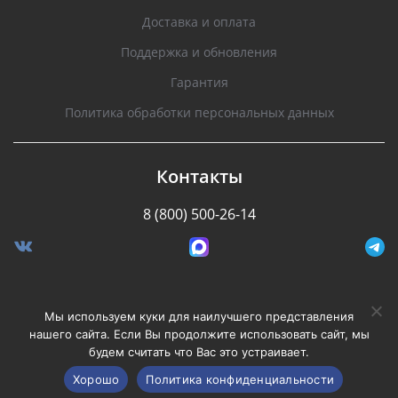
Доставка и оплата
Поддержка и обновления
Гарантия
Политика обработки персональных данных
Контакты
8 (800) 500-26-14
Разработано Stormcorp
Мы используем куки для наилучшего представления
нашего сайта. Если Вы продолжите использовать сайт, мы
будем считать что Вас это устраивает.
Copyright © 2008-2020, Silverstone F1. Все права
защищены.
Хорошо
Политика конфиденциальности