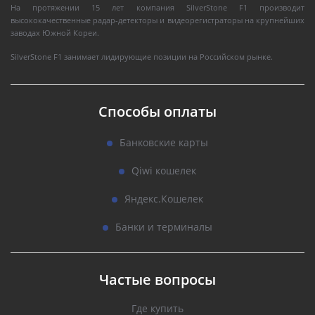
На протяжении 15 лет компания SilverStone F1 производит
высококачественные радар-детекторы и видеорегистраторы на крупнейших
заводах Южной Кореи.
SilverStone F1 занимает лидирующие позиции на Российском рынке.
Способы оплаты
Банковские карты
Qiwi кошелек
Яндекс.Кошелек
Банки и терминалы
Частые вопросы
Где купить