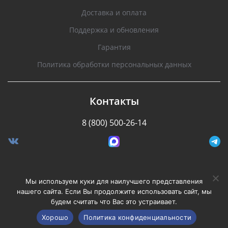
Доставка и оплата
Поддержка и обновления
Гарантия
Политика обработки персональных данных
Контакты
8 (800) 500-26-14
Разработано Stormcorp
Мы используем куки для наилучшего представления
нашего сайта. Если Вы продолжите использовать сайт, мы
будем считать что Вас это устраивает.
Copyright © 2008-2020, Silverstone F1. Все права
защищены.
Хорошо
Политика конфиденциальности