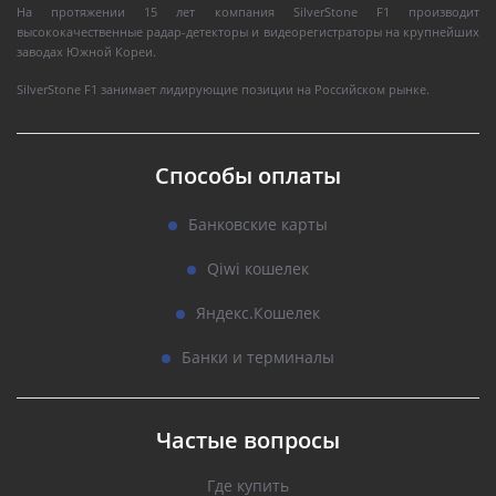
На протяжении 15 лет компания SilverStone F1 производит
высококачественные радар-детекторы и видеорегистраторы на крупнейших
заводах Южной Кореи.
SilverStone F1 занимает лидирующие позиции на Российском рынке.
Способы оплаты
Банковские карты
Qiwi кошелек
Яндекс.Кошелек
Банки и терминалы
Частые вопросы
Где купить