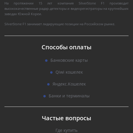
На протяжении 15 лет компания SilverStone F1 производит
высококачественные радар-детекторы и видеорегистраторы на крупнейших
заводах Южной Кореи.
SilverStone F1 занимает лидирующие позиции на Российском рынке.
Способы оплаты
Банковские карты
Qiwi кошелек
Яндекс.Кошелек
Банки и терминалы
Частые вопросы
Где купить