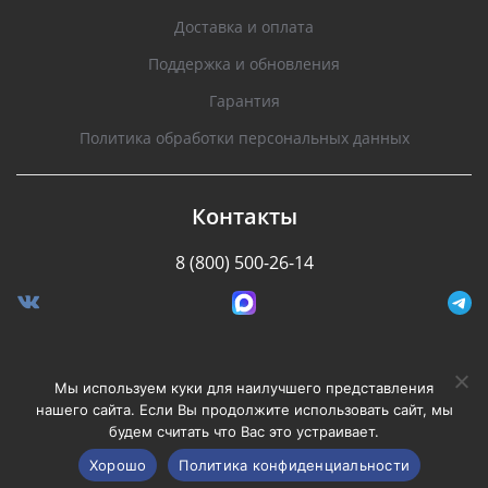
Доставка и оплата
Поддержка и обновления
Гарантия
Политика обработки персональных данных
Контакты
8 (800) 500-26-14
Разработано Stormcorp
Мы используем куки для наилучшего представления
нашего сайта. Если Вы продолжите использовать сайт, мы
будем считать что Вас это устраивает.
Copyright © 2008-2020, Silverstone F1. Все права
защищены.
Хорошо
Политика конфиденциальности