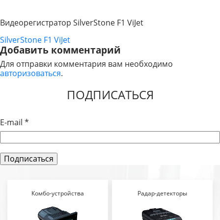
Видеорегистратор SilverStone F1 ViJet
SilverStone F1 ViJet
НАВИГАЦИЯ
Добавить комментарий
ПО
Для отправки комментария вам необходимо
авторизоваться
.
ЗАПИСЯМ
ПОДПИСАТЬСЯ
E-mail
*
Комбо-устройства
Радар-детекторы