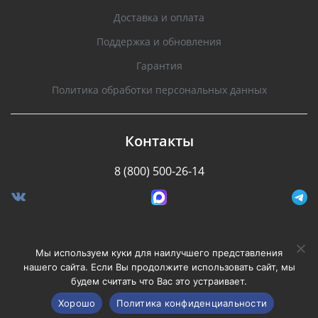
Доставка и оплата
Поддержка и обновления
Гарантия
Политика обработки персональных данных
Контакты
8 (800) 500-26-14
Разработано Stormcorp
Мы используем куки для наилучшего представления
нашего сайта. Если Вы продолжите использовать сайт, мы
будем считать что Вас это устраивает.
Copyright © 2008-2020, Silverstone F1. Все права
защищены.
Хорошо
Политика конфиденциальности