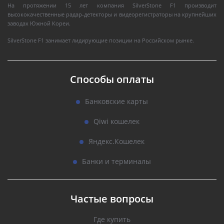
На протяжении 15 лет компания SilverStone F1 производит
высококачественные радар-детекторы и видеорегистраторы на крупнейших
заводах Южной Кореи.
SilverStone F1 занимает лидирующие позиции на Российском рынке.
Способы оплаты
Банковские карты
Qiwi кошелек
Яндекс.Кошелек
Банки и терминалы
Частые вопросы
Где купить