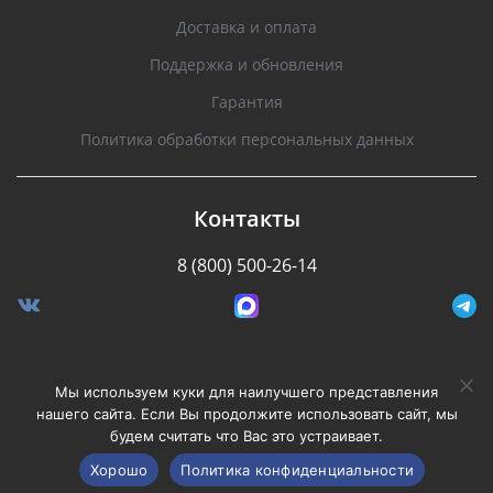
Доставка и оплата
Поддержка и обновления
Гарантия
Политика обработки персональных данных
Контакты
8 (800) 500-26-14
Разработано Stormcorp
Мы используем куки для наилучшего представления
нашего сайта. Если Вы продолжите использовать сайт, мы
будем считать что Вас это устраивает.
Copyright © 2008-2020, Silverstone F1. Все права
защищены.
Хорошо
Политика конфиденциальности