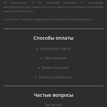
На протяжении 15 лет компания SilverStone F1 производит
высококачественные радар-детекторы и видеорегистраторы на крупнейших
заводах Южной Кореи.
SilverStone F1 занимает лидирующие позиции на Российском рынке.
Способы оплаты
Банковские карты
Qiwi кошелек
Яндекс.Кошелек
Банки и терминалы
Частые вопросы
Где купить