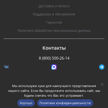
Доставка и оплата
Поддержка и обновления
Гарантия
Политика обработки персональных данных
Контакты
8 (800) 500-26-14
Разработано Stormcorp
Мы используем куки для наилучшего представления
нашего сайта. Если Вы продолжите использовать сайт, мы
будем считать что Вас это устраивает.
Copyright © 2008-2020, Silverstone F1. Все права
защищены.
Хорошо
Политика конфиденциальности