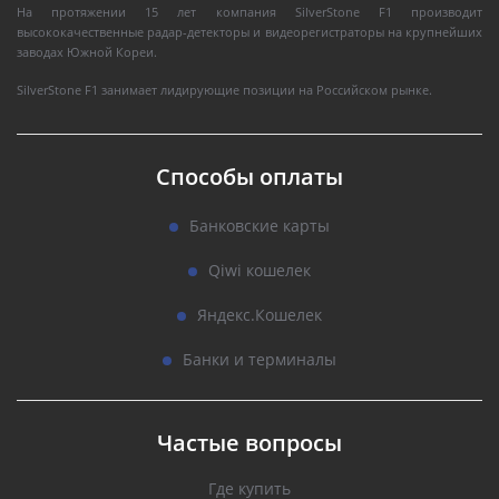
На протяжении 15 лет компания SilverStone F1 производит
высококачественные радар-детекторы и видеорегистраторы на крупнейших
заводах Южной Кореи.
SilverStone F1 занимает лидирующие позиции на Российском рынке.
Способы оплаты
Банковские карты
Qiwi кошелек
Яндекс.Кошелек
Банки и терминалы
Частые вопросы
Где купить