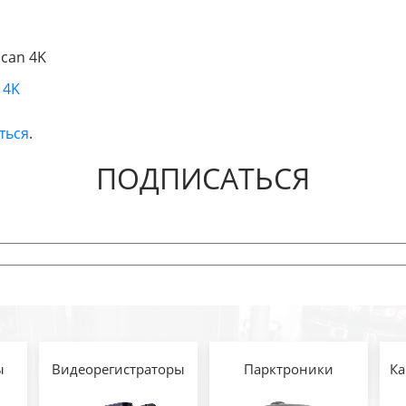
scan 4K
 4K
ться
.
ПОДПИСАТЬСЯ
ы
Видеорегистраторы
Парктроники
Ка