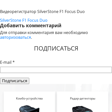
Видеорегистратор SilverStone F1 Focus Duo
SilverStone F1 Focus Duo
НАВИГАЦИЯ
Добавить комментарий
ПО
Для отправки комментария вам необходимо
авторизоваться
.
ЗАПИСЯМ
ПОДПИСАТЬСЯ
E-mail
*
Комбо-устройства
Радар-детекторы