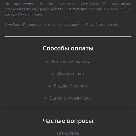
На протяжении 15 лет компания SilverStone F1 производит
высококачественные радар-детекторы и видеорегистраторы на крупнейших
заводах Южной Кореи.
SilverStone F1 занимает лидирующие позиции на Российском рынке.
Способы оплаты
Банковские карты
Qiwi кошелек
Яндекс.Кошелек
Банки и терминалы
Частые вопросы
Где купить