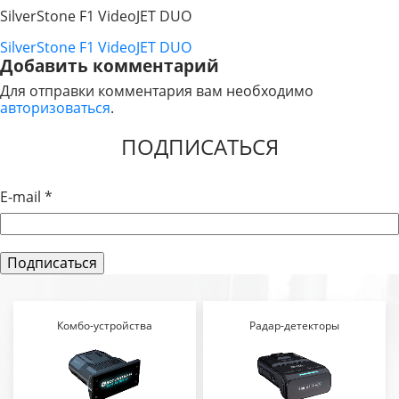
SilverStone F1 VideoJET DUO
SilverStone F1 VideoJET DUO
НАВИГАЦИЯ
Добавить комментарий
ПО
Для отправки комментария вам необходимо
авторизоваться
.
ЗАПИСЯМ
ПОДПИСАТЬСЯ
E-mail
*
Комбо-устройства
Радар-детекторы