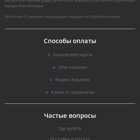
высококачественные радар-детекторы и видеорегистраторы на крупнейших
заводах Южной Кореи.
SilverStone F1 занимает лидирующие позиции на Российском рынке.
Способы оплаты
Банковские карты
Qiwi кошелек
Яндекс.Кошелек
Банки и терминалы
Частые вопросы
Где купить
Доставка и оплата