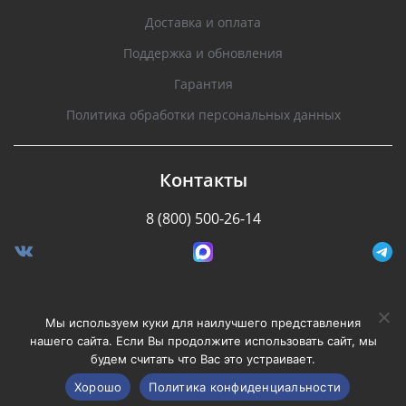
Доставка и оплата
Поддержка и обновления
Гарантия
Политика обработки персональных данных
Контакты
8 (800) 500-26-14
Разработано Stormcorp
Мы используем куки для наилучшего представления
нашего сайта. Если Вы продолжите использовать сайт, мы
будем считать что Вас это устраивает.
Copyright © 2008-2020, Silverstone F1. Все права
защищены.
Хорошо
Политика конфиденциальности