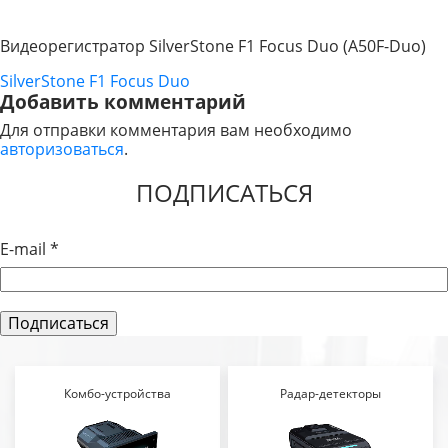
Видеорегистратор SilverStone F1 Focus Duo (A50F-Duo)
SilverStone F1 Focus Duo
НАВИГАЦИЯ
Добавить комментарий
ПО
Для отправки комментария вам необходимо
авторизоваться
.
ЗАПИСЯМ
ПОДПИСАТЬСЯ
E-mail
*
Комбо-устройства
Радар-детекторы