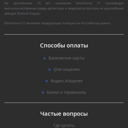
На протяжении 15 лет компания SilverStone F1 производит
высококачественные радар-детекторы и видеорегистраторы на крупнейших
заводах Южной Кореи.
SilverStone F1 занимает лидирующие позиции на Российском рынке.
Способы оплаты
Банковские карты
Qiwi кошелек
Яндекс.Кошелек
Банки и терминалы
Частые вопросы
Где купить