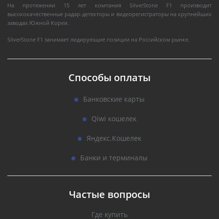
На протяжении 15 лет компания SilverStone F1 производит
высококачественные радар-детекторы и видеорегистраторы на крупнейших
заводах Южной Кореи.
SilverStone F1 занимает лидирующие позиции на Российском рынке.
Способы оплаты
Банковские карты
Qiwi кошелек
Яндекс.Кошелек
Банки и терминалы
Частые вопросы
Где купить