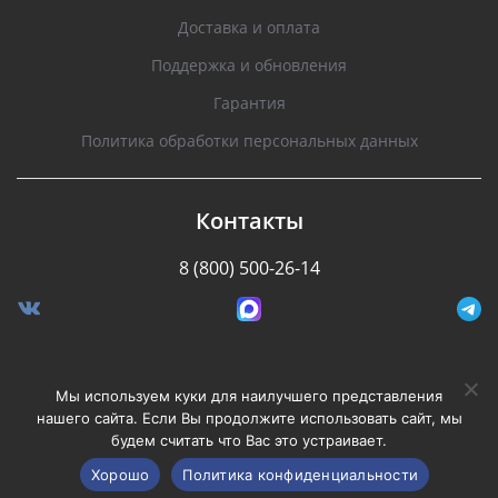
Доставка и оплата
Поддержка и обновления
Гарантия
Политика обработки персональных данных
Контакты
8 (800) 500-26-14
Разработано Stormcorp
Мы используем куки для наилучшего представления
нашего сайта. Если Вы продолжите использовать сайт, мы
будем считать что Вас это устраивает.
Copyright © 2008-2020, Silverstone F1. Все права
защищены.
Хорошо
Политика конфиденциальности