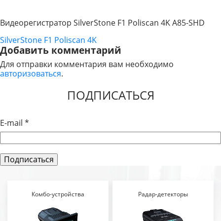
Видеорегистратор SilverStone F1 Poliscan 4K A85-SHD
SilverStone F1 Poliscan 4K
НАВИГАЦИЯ
Добавить комментарий
ПО
Для отправки комментария вам необходимо
авторизоваться
.
ЗАПИСЯМ
ПОДПИСАТЬСЯ
E-mail
*
Комбо-устройства
Радар-детекторы