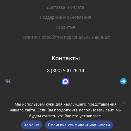
Доставка и оплата
Поддержка и обновления
Гарантия
Политика обработки персональных данных
Контакты
8 (800) 500-26-14
Разработано Stormcorp
Мы используем куки для наилучшего представления
нашего сайта. Если Вы продолжите использовать сайт, мы
будем считать что Вас это устраивает.
Copyright © 2008-2020, Silverstone F1. Все права
защищены.
Хорошо
Политика конфиденциальности