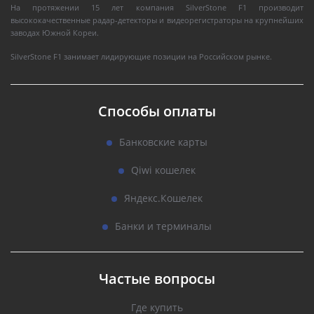
На протяжении 15 лет компания SilverStone F1 производит
высококачественные радар-детекторы и видеорегистраторы на крупнейших
заводах Южной Кореи.
SilverStone F1 занимает лидирующие позиции на Российском рынке.
Способы оплаты
Банковские карты
Qiwi кошелек
Яндекс.Кошелек
Банки и терминалы
Частые вопросы
Где купить