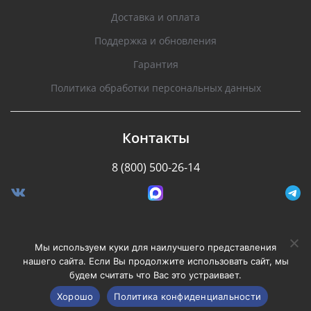
Доставка и оплата
Поддержка и обновления
Гарантия
Политика обработки персональных данных
Контакты
8 (800) 500-26-14
Разработано Stormcorp
Мы используем куки для наилучшего представления
нашего сайта. Если Вы продолжите использовать сайт, мы
будем считать что Вас это устраивает.
Copyright © 2008-2020, Silverstone F1. Все права
защищены.
Хорошо
Политика конфиденциальности