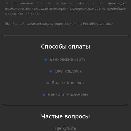
На протяжении 15 лет компания SilverStone F1 производит
высококачественные радар-детекторы и видеорегистраторы на крупнейших
заводах Южной Кореи.
SilverStone F1 занимает лидирующие позиции на Российском рынке.
Способы оплаты
Банковские карты
Qiwi кошелек
Яндекс.Кошелек
Банки и терминалы
Частые вопросы
Где купить