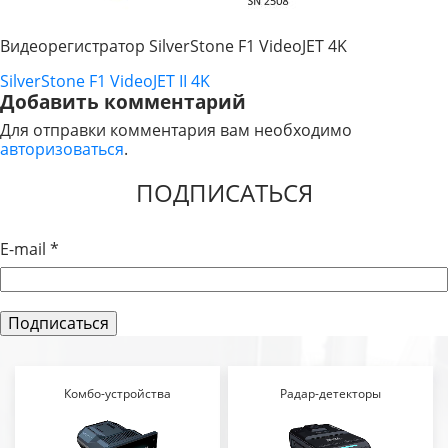
Видеорегистратор SilverStone F1 VideoJET 4K
SilverStone F1 VideoJET II 4K
НАВИГАЦИЯ
Добавить комментарий
ПО
Для отправки комментария вам необходимо
авторизоваться
.
ЗАПИСЯМ
ПОДПИСАТЬСЯ
E-mail
*
Комбо-устройства
Радар-детекторы