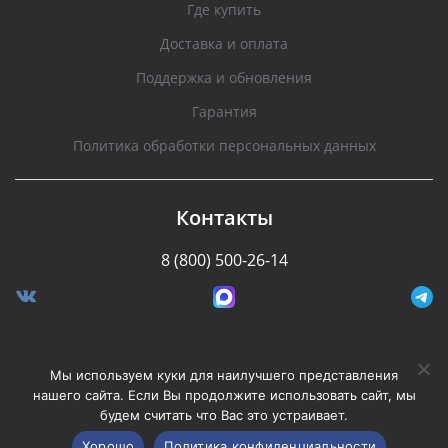
Где купить
Доставка и оплата
Поддержка и обновления
Гарантия
Политика обработки персональных данных
Контакты
8 (800) 500-26-14
Разработано Stormcorp
Мы используем куки для наилучшего представления
нашего сайта. Если Вы продолжите использовать сайт, мы
будем считать что Вас это устраивает.
Copyright © 2008-2020, Silverstone F1. Все права
защищены.
Хорошо
Политика конфиденциальности