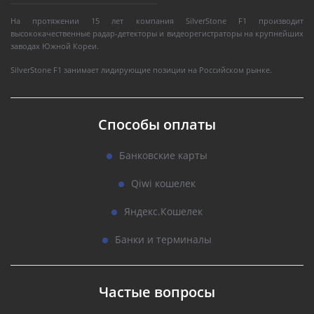
На протяжении 15 лет компания SilverStone F1 производит
высококачественные радар-детекторы и видеорегистраторы на крупнейших
заводах Южной Кореи.
SilverStone F1 занимает лидирующие позиции на Российском рынке.
Способы оплаты
Банковские карты
Qiwi кошелек
Яндекс.Кошелек
Банки и терминалы
Частые вопросы