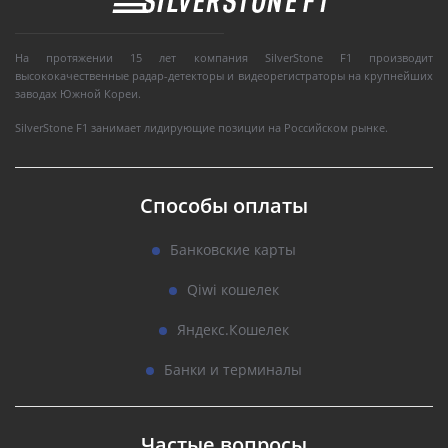
На протяжении 15 лет компания SilverStone F1 производит
высококачественные радар-детекторы и видеорегистраторы на крупнейших
заводах Южной Кореи.
SilverStone F1 занимает лидирующие позиции на Российском рынке.
Способы оплаты
Банковские карты
Qiwi кошелек
Яндекс.Кошелек
Банки и терминалы
Частые вопросы