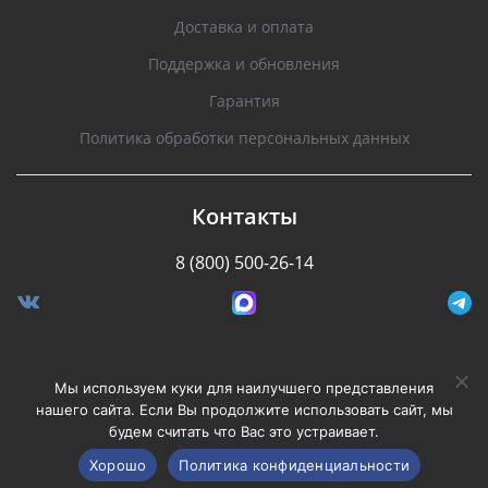
Доставка и оплата
Поддержка и обновления
Гарантия
Политика обработки персональных данных
Контакты
8 (800) 500-26-14
Разработано Stormcorp
Мы используем куки для наилучшего представления
нашего сайта. Если Вы продолжите использовать сайт, мы
будем считать что Вас это устраивает.
Copyright © 2008-2020, Silverstone F1. Все права
защищены.
Хорошо
Политика конфиденциальности