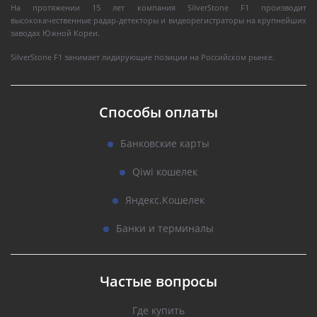
На протяжении 15 лет компания SilverStone F1 производит
высококачественные радар-детекторы и видеорегистраторы на крупнейших
заводах Южной Кореи.
SilverStone F1 занимает лидирующие позиции на Российском рынке.
Способы оплаты
Банковские карты
Qiwi кошелек
Яндекс.Кошелек
Банки и терминалы
Частые вопросы
Где купить