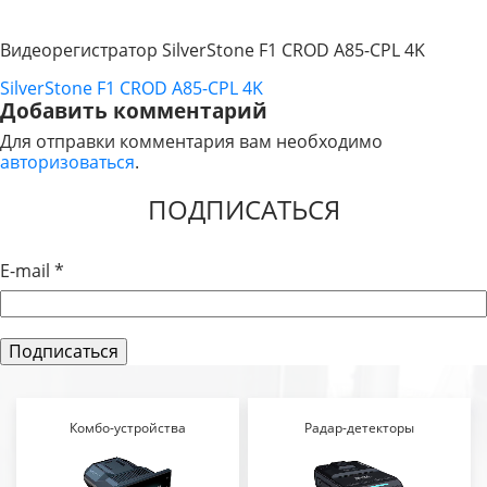
Видеорегистратор SilverStone F1 CROD A85-CPL 4K
SilverStone F1 CROD A85-CPL 4K
НАВИГАЦИЯ
Добавить комментарий
ПО
Для отправки комментария вам необходимо
авторизоваться
.
ЗАПИСЯМ
ПОДПИСАТЬСЯ
E-mail
*
Комбо-устройства
Радар-детекторы