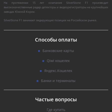
На протяжении 15 лет компания SilverStone F1 производит
высококачественные радар-детекторы и видеорегистраторы на крупнейших
заводах Южной Кореи.
SilverStone F1 занимает лидирующие позиции на Российском рынке.
Способы оплаты
Банковские карты
Qiwi кошелек
Яндекс.Кошелек
Банки и терминалы
Частые вопросы
Где купить