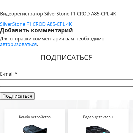
Видеорегистратор SilverStone F1 CROD A85-CPL 4K
SilverStone F1 CROD A85-CPL 4K
НАВИГАЦИЯ
Добавить комментарий
ПО
Для отправки комментария вам необходимо
авторизоваться
.
ЗАПИСЯМ
ПОДПИСАТЬСЯ
E-mail
*
Комбо-устройства
Радар-детекторы