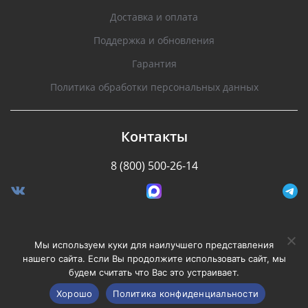
Доставка и оплата
Поддержка и обновления
Гарантия
Политика обработки персональных данных
Контакты
8 (800) 500-26-14
Разработано Stormcorp
Мы используем куки для наилучшего представления
нашего сайта. Если Вы продолжите использовать сайт, мы
будем считать что Вас это устраивает.
Copyright © 2008-2020, Silverstone F1. Все права
защищены.
Хорошо
Политика конфиденциальности