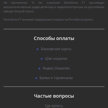
На протяжении 15 лет компания SilverStone F1 производит
высококачественные радар-детекторы и видеорегистраторы на крупнейших
заводах Южной Кореи.
SilverStone F1 занимает лидирующие позиции на Российском рынке.
Способы оплаты
Банковские карты
Qiwi кошелек
Яндекс.Кошелек
Банки и терминалы
Частые вопросы
Где купить