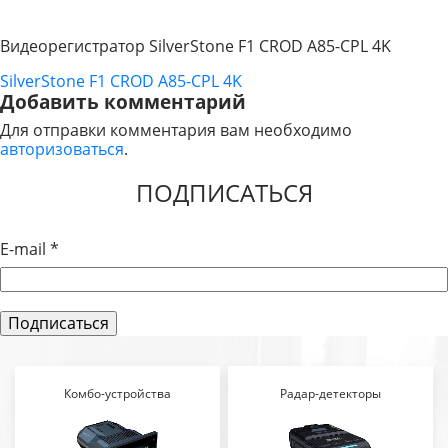
Видеорегистратор SilverStone F1 CROD A85-CPL 4K
SilverStone F1 CROD A85-CPL 4K
НАВИГАЦИЯ
Добавить комментарий
ПО
Для отправки комментария вам необходимо
авторизоваться
.
ЗАПИСЯМ
ПОДПИСАТЬСЯ
E-mail
*
Комбо-устройства
Радар-детекторы