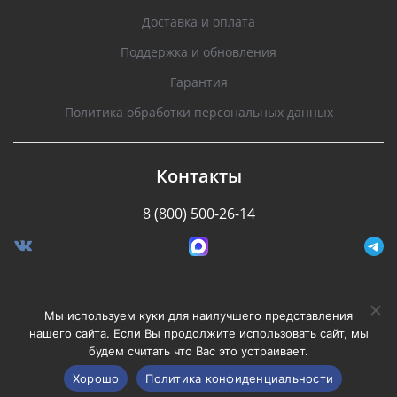
Доставка и оплата
Поддержка и обновления
Гарантия
Политика обработки персональных данных
Контакты
8 (800) 500-26-14
Разработано Stormcorp
Мы используем куки для наилучшего представления
нашего сайта. Если Вы продолжите использовать сайт, мы
будем считать что Вас это устраивает.
Copyright © 2008-2020, Silverstone F1. Все права
защищены.
Хорошо
Политика конфиденциальности