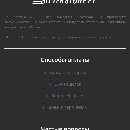
На протяжении 15 лет компания SilverStone F1 производит
высококачественные радар-детекторы и видеорегистраторы на крупнейших
заводах Южной Кореи.
SilverStone F1 занимает лидирующие позиции на Российском рынке.
Способы оплаты
Банковские карты
Qiwi кошелек
Яндекс.Кошелек
Банки и терминалы
Частые вопросы