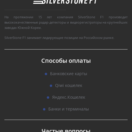
На протяжении 15 лет компания SilverStone F1 производит
высококачественные радар-детекторы и видеорегистраторы на крупнейших
заводах Южной Кореи.
SilverStone F1 занимает лидирующие позиции на Российском рынке.
Способы оплаты
Банковские карты
Qiwi кошелек
Яндекс.Кошелек
Банки и терминалы
Частые вопросы