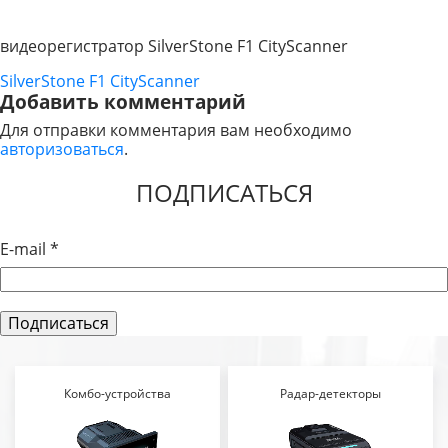
видеорегистратор SilverStone F1 CityScanner
SilverStone F1 CityScanner
НАВИГАЦИЯ
Добавить комментарий
ПО
Для отправки комментария вам необходимо
авторизоваться
.
ЗАПИСЯМ
ПОДПИСАТЬСЯ
E-mail
*
Комбо-устройства
Радар-детекторы