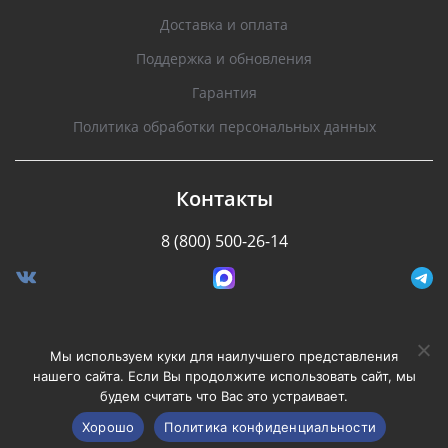
Доставка и оплата
Поддержка и обновления
Гарантия
Политика обработки персональных данных
Контакты
8 (800) 500-26-14
Разработано Stormcorp
Мы используем куки для наилучшего представления
нашего сайта. Если Вы продолжите использовать сайт, мы
будем считать что Вас это устраивает.
Copyright © 2008-2020, Silverstone F1. Все права
защищены.
Хорошо
Политика конфиденциальности