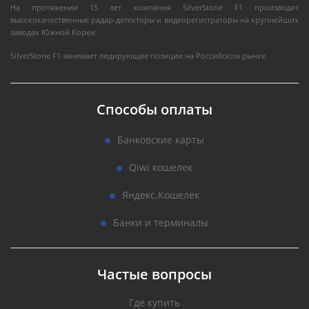
На протяжении 15 лет компания SilverStone F1 производит
высококачественные радар-детекторы и видеорегистраторы на крупнейших
заводах Южной Кореи.
SilverStone F1 занимает лидирующие позиции на Российском рынке.
Способы оплаты
Банковские карты
Qiwi кошелек
Яндекс.Кошелек
Банки и терминалы
Частые вопросы
Где купить