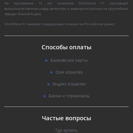
На протяжении 15 лет компания SilverStone F1 производит
высококачественные радар-детекторы и видеорегистраторы на крупнейших
заводах Южной Кореи.
SilverStone F1 занимает лидирующие позиции на Российском рынке.
Способы оплаты
Банковские карты
Qiwi кошелек
Яндекс.Кошелек
Банки и терминалы
Частые вопросы
Где купить