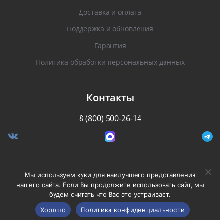
Доставка и оплата
Поддержка и обновления
Гарантия
Политика обработки персональных данных
Контакты
8 (800) 500-26-14
Разработано Stormcorp
Мы используем куки для наилучшего представления
нашего сайта. Если Вы продолжите использовать сайт, мы
будем считать что Вас это устраивает.
Copyright © 2008-2020, Silverstone F1. Все права
защищены.
Хорошо
Политика конфиденциальности