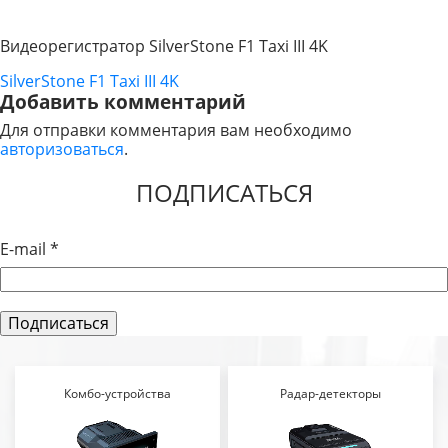
Видеорегистратор SilverStone F1 Taxi III 4K
SilverStone F1 Taxi III 4K
НАВИГАЦИЯ
Добавить комментарий
ПО
Для отправки комментария вам необходимо
авторизоваться
.
ЗАПИСЯМ
ПОДПИСАТЬСЯ
E-mail
*
Комбо-устройства
Радар-детекторы