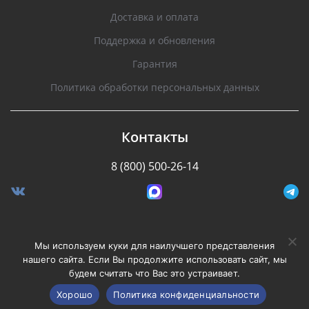
Доставка и оплата
Поддержка и обновления
Гарантия
Политика обработки персональных данных
Контакты
8 (800) 500-26-14
Разработано Stormcorp
Мы используем куки для наилучшего представления
нашего сайта. Если Вы продолжите использовать сайт, мы
будем считать что Вас это устраивает.
Copyright © 2008-2020, Silverstone F1. Все права
защищены.
Хорошо
Политика конфиденциальности