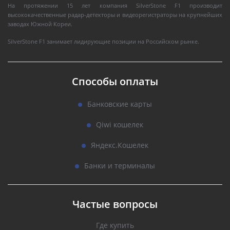
На протяжении 15 лет компания SilverStone F1 производит
высококачественные радар-детекторы и видеорегистраторы на крупнейших
заводах Южной Кореи.
SilverStone F1 занимает лидирующие позиции на Российском рынке.
Способы оплаты
Банковские карты
Qiwi кошелек
Яндекс.Кошелек
Банки и терминалы
Частые вопросы
Где купить