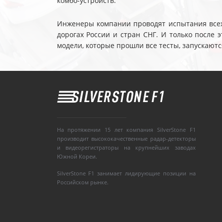
комбо-устройств.
Инженеры компании проводят испытания всех 
дорогах России и стран СНГ. И только после
модели, которые прошли все тесты, запускаютс
На протяжении 15 лет компания SilverStone F1
производит высококачественные радар-детекторы
и видеорегистраторы на крупнейших заводах
Южной Кореи.
SilverStone F1 занимает лидирующие позиции на
Российском рынке.