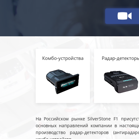
Комбо-устройства
Радар-детектор
На Российском рынке SilverStone F1 присутс
основных направлений компании в настояще
производство радар-детекторов (антирадар