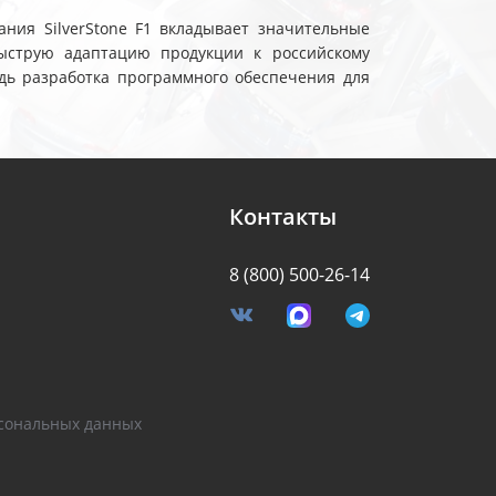
ния SilverStone F1 вкладывает значительные
ыструю адаптацию продукции к российскому
дь разработка программного обеспечения для
Контакты
8 (800) 500-26-14
я
сональных данных
Разработано Stormcorp