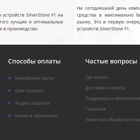
На сегодняшний день компа
устройств SilverStone F1 на
средства в максимально б
 этого лучшие и оптимальные
рынку. Это в первую очере
я в производство.
устройств SilverStone F1.
Способы оплаты
Частые вопросы
Где купить
Банковские карты
Доставка и оплата
Qiwi кошелек
Поддержка и обновлени
Яндекс.Кошелек
Гарантия
Банки и терминалы
Политика обработки пер